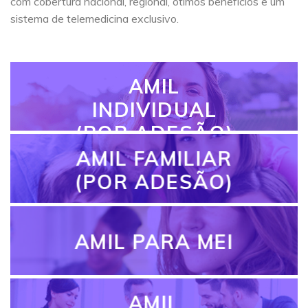
com cobertura nacional, regional, ótimos benefícios e um
sistema de telemedicina exclusivo.
AMIL
INDIVIDUAL
(POR ADESÃO)
AMIL FAMILIAR
(POR ADESÃO)
AMIL PARA MEI
AMIL