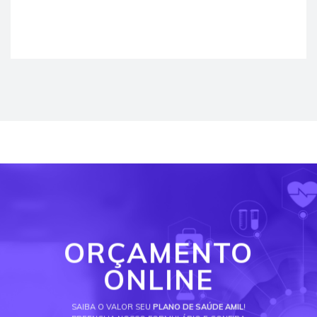
ORÇAMENTO
ONLINE
SAIBA O VALOR SEU
PLANO DE SAÚDE AMIL
!