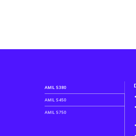
AMIL S380
AMIL S450
AMIL S750