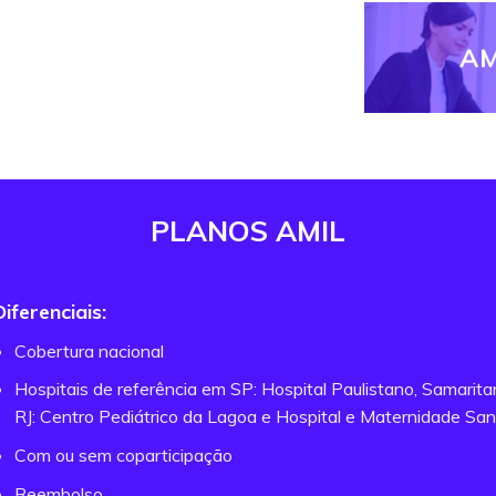
AM
PLANOS AMIL
Diferenciais:
Cobertura nacional
Hospitais de referência em SP: Hospital Paulistano, Samarit
RJ: Centro Pediátrico da Lagoa e Hospital e Maternidade San
Com ou sem coparticipação
Reembolso