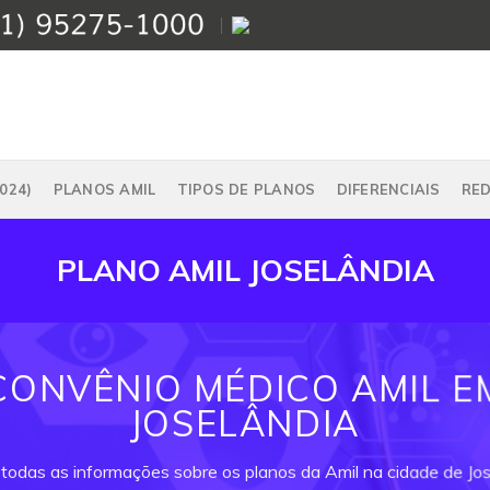
024)
PLANOS AMIL
TIPOS DE PLANOS
DIFERENCIAIS
RE
PLANO AMIL JOSELÂNDIA
CONVÊNIO MÉDICO AMIL E
JOSELÂNDIA
 todas as informações sobre os planos da Amil na cidade de Jos