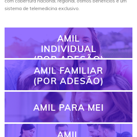
com cobertura nacional, regional, ótimos benefícios e um
sistema de telemedicina exclusivo.
AMIL
INDIVIDUAL
(POR ADESÃO)
AMIL FAMILIAR
(POR ADESÃO)
AMIL PARA MEI
AMIL