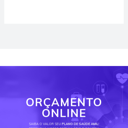
ORÇAMENTO
ONLINE
SAIBA O VALOR SEU
PLANO DE SAÚDE AMIL
!