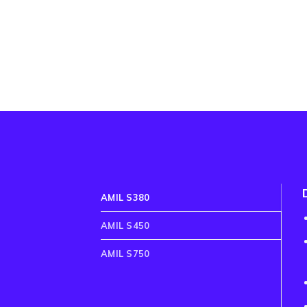
AMIL S380
AMIL S450
AMIL S750