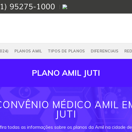
024)
PLANOS AMIL
TIPOS DE PLANOS
DIFERENCIAIS
RE
PLANO AMIL JUTI
CONVÊNIO MÉDICO AMIL E
JUTI
ira todas as informações sobre os planos da Amil na cidade de 