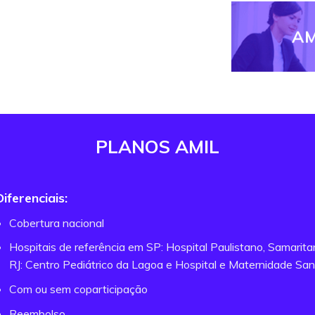
AM
PLANOS AMIL
Diferenciais:
Cobertura nacional
Hospitais de referência em SP: Hospital Paulistano, Samarit
RJ: Centro Pediátrico da Lagoa e Hospital e Maternidade San
Com ou sem coparticipação
Reembolso