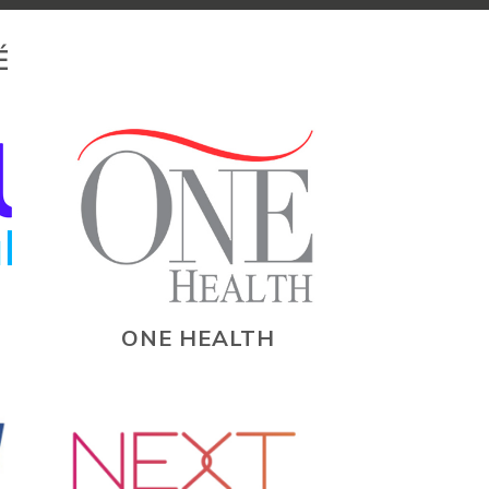
É
ONE HEALTH