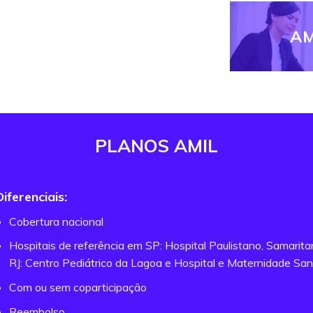
AM
PLANOS AMIL
Diferenciais:
Cobertura nacional
Hospitais de referência em SP: Hospital Paulistano, Samarit
RJ: Centro Pediátrico da Lagoa e Hospital e Maternidade San
Com ou sem coparticipação
Reembolso