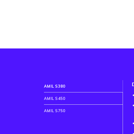
AMIL S380
AMIL S450
AMIL S750