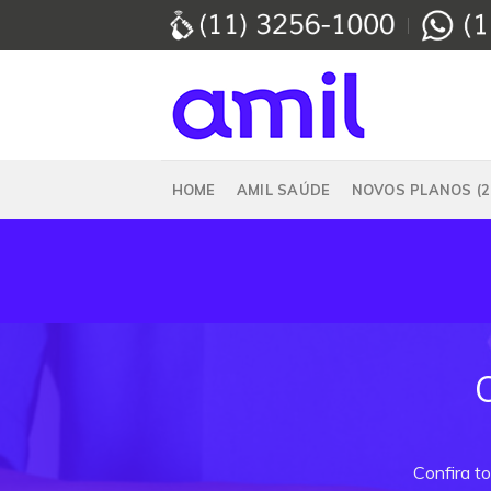
Skip
to
content
HOME
AMIL SAÚDE
NOVOS PLANOS (2
Confira t