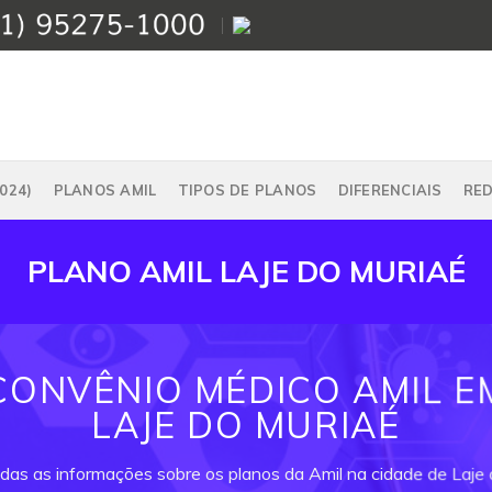
024)
PLANOS AMIL
TIPOS DE PLANOS
DIFERENCIAIS
RE
PLANO AMIL LAJE DO MURIAÉ
CONVÊNIO MÉDICO AMIL E
LAJE DO MURIAÉ
odas as informações sobre os planos da Amil na cidade de Laje 