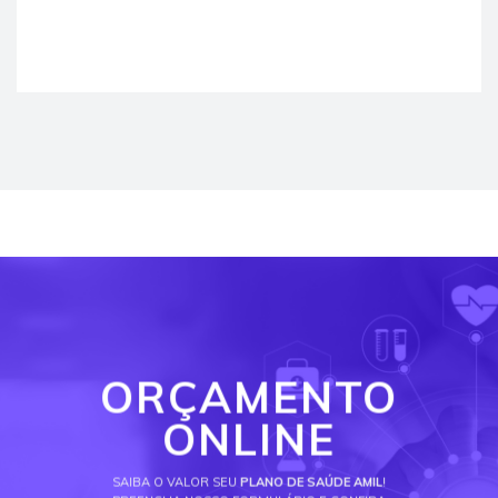
ORÇAMENTO
ONLINE
SAIBA O VALOR SEU
PLANO DE SAÚDE AMIL
!