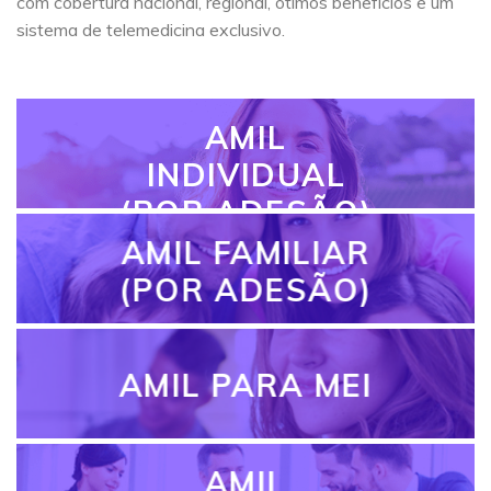
com cobertura nacional, regional, ótimos benefícios e um
sistema de telemedicina exclusivo.
AMIL
INDIVIDUAL
(POR ADESÃO)
AMIL FAMILIAR
(POR ADESÃO)
AMIL PARA MEI
AMIL