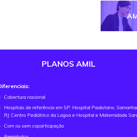
AM
PLANOS AMIL
Diferenciais:
Cobertura nacional
Hospitais de referência em SP: Hospital Paulistano, Samarit
RJ: Centro Pediátrico da Lagoa e Hospital e Maternidade San
Com ou sem coparticipação
Reembolso