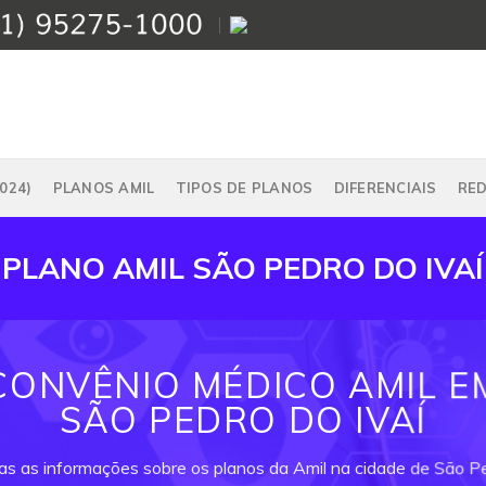
024)
PLANOS AMIL
TIPOS DE PLANOS
DIFERENCIAIS
RE
PLANO AMIL SÃO PEDRO DO IVAÍ
CONVÊNIO MÉDICO AMIL E
SÃO PEDRO DO IVAÍ
as as informações sobre os planos da Amil na cidade de São Pe