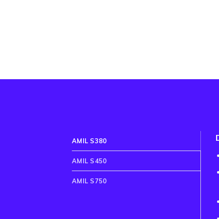
AMIL S380
AMIL S450
AMIL S750