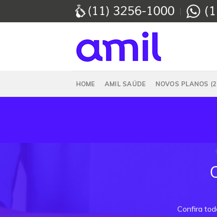
Skip
to
content
HOME
AMIL SAÚDE
NOVOS PLANOS (2
Confira tod