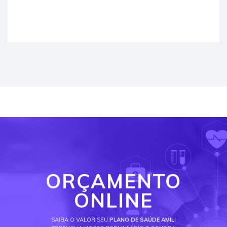
ORÇAMENTO
ONLINE
SAIBA O VALOR SEU
PLANO DE SAÚDE AMIL
!