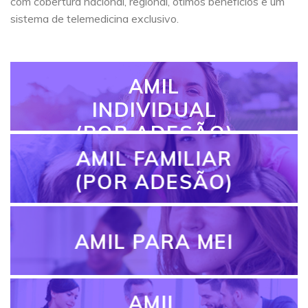
com cobertura nacional, regional, ótimos benefícios e um
sistema de telemedicina exclusivo.
AMIL
INDIVIDUAL
(POR ADESÃO)
AMIL FAMILIAR
(POR ADESÃO)
AMIL PARA MEI
AMIL