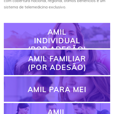
com cobertura nacional, regional, ótimos benefícios e um
sistema de telemedicina exclusivo.
AMIL
INDIVIDUAL
(POR ADESÃO)
AMIL FAMILIAR
(POR ADESÃO)
AMIL PARA MEI
AMIL