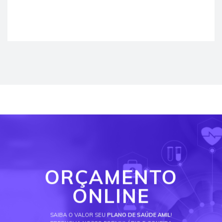
ORÇAMENTO
ONLINE
SAIBA O VALOR SEU
PLANO DE SAÚDE AMIL
!