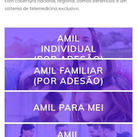
com cobertura nacional, regional, ótimos benefícios e um
sistema de telemedicina exclusivo.
AMIL
INDIVIDUAL
(POR ADESÃO)
AMIL FAMILIAR
(POR ADESÃO)
AMIL PARA MEI
AMIL