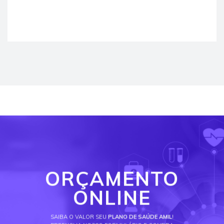
ORÇAMENTO
ONLINE
SAIBA O VALOR SEU
PLANO DE SAÚDE AMIL
!