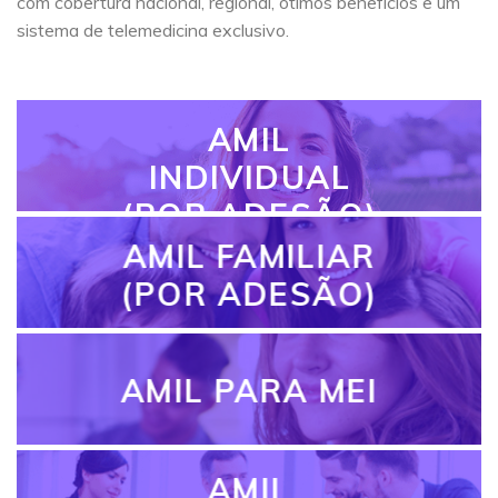
com cobertura nacional, regional, ótimos benefícios e um
sistema de telemedicina exclusivo.
AMIL
INDIVIDUAL
(POR ADESÃO)
AMIL FAMILIAR
(POR ADESÃO)
AMIL PARA MEI
AMIL