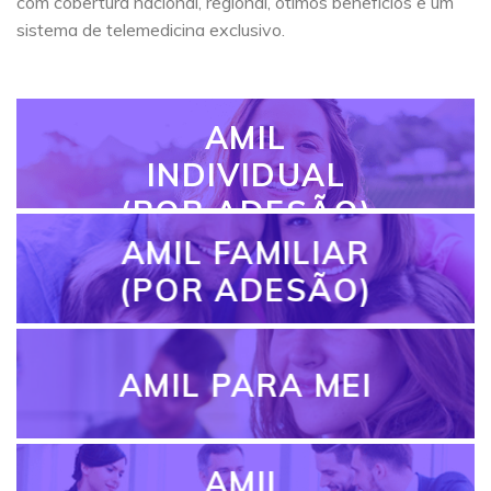
com cobertura nacional, regional, ótimos benefícios e um
sistema de telemedicina exclusivo.
AMIL
INDIVIDUAL
(POR ADESÃO)
AMIL FAMILIAR
(POR ADESÃO)
AMIL PARA MEI
AMIL