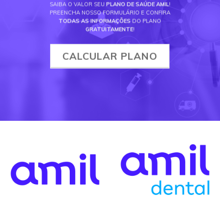
SAIBA O VALOR SEU
PLANO DE SAÚDE AMIL
!
PREENCHA NOSSO FORMULÁRIO E CONFIRA
TODAS AS INFORMAÇÕES
DO PLANO
GRATUITAMENTE
!
CALCULAR PLANO