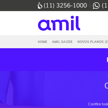
Skip
to
content
HOME
AMIL SAÚDE
NOVOS PLANOS (2
Confira tod