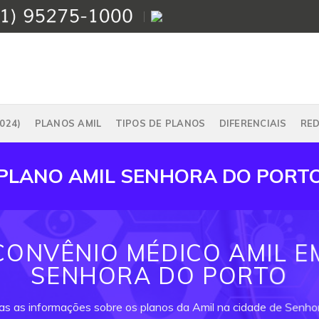
024)
PLANOS AMIL
TIPOS DE PLANOS
DIFERENCIAIS
RE
PLANO AMIL SENHORA DO PORT
CONVÊNIO MÉDICO AMIL E
SENHORA DO PORTO
as as informações sobre os planos da Amil na cidade de Senho