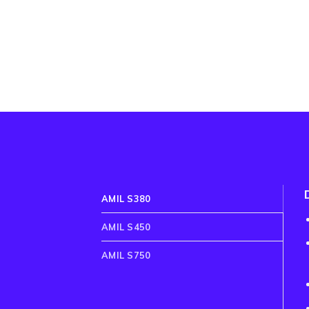
AMIL S380
AMIL S450
AMIL S750