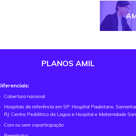
AM
PLANOS AMIL
Diferenciais:
Cobertura nacional
Hospitais de referência em SP: Hospital Paulistano, Samarit
RJ: Centro Pediátrico da Lagoa e Hospital e Maternidade San
Com ou sem coparticipação
Reembolso