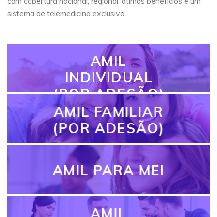
com cobertura nacional, regional, ótimos benefícios e um
sistema de telemedicina exclusivo.
AMIL
INDIVIDUAL
(POR ADESÃO)
AMIL FAMILIAR
(POR ADESÃO)
AMIL PARA MEI
AMIL