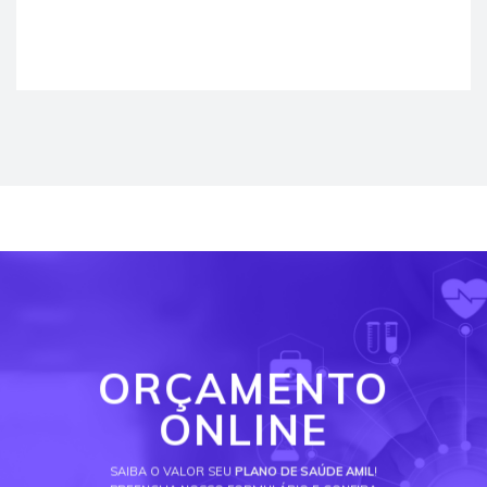
ORÇAMENTO
ONLINE
SAIBA O VALOR SEU
PLANO DE SAÚDE AMIL
!