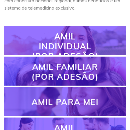
com cobertura nacional, regional, ótimos benefícios e um
sistema de telemedicina exclusivo.
AMIL
INDIVIDUAL
(POR ADESÃO)
AMIL FAMILIAR
(POR ADESÃO)
AMIL PARA MEI
AMIL