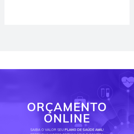
ORÇAMENTO
ONLINE
SAIBA O VALOR SEU
PLANO DE SAÚDE AMIL
!