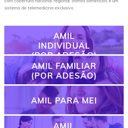
com cobertura nacional, regional, ótimos benefícios e um
sistema de telemedicina exclusivo.
AMIL
INDIVIDUAL
(POR ADESÃO)
AMIL FAMILIAR
(POR ADESÃO)
AMIL PARA MEI
AMIL