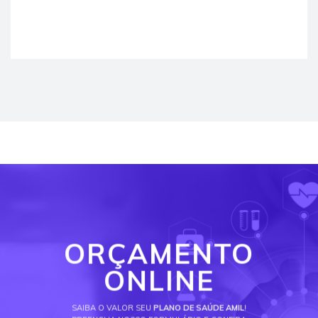
ORÇAMENTO
ONLINE
SAIBA O VALOR SEU
PLANO DE SAÚDE AMIL
!