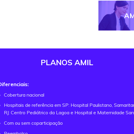
AM
PLANOS AMIL
Diferenciais:
Cobertura nacional
Hospitais de referência em SP: Hospital Paulistano, Samarit
RJ: Centro Pediátrico da Lagoa e Hospital e Maternidade San
Com ou sem coparticipação
Reembolso