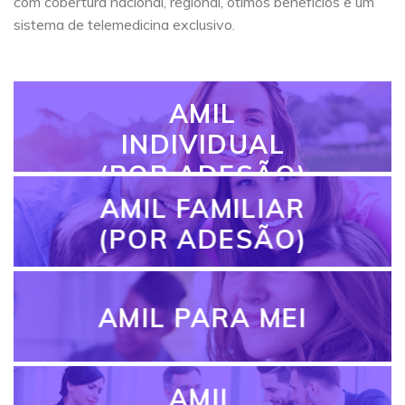
com cobertura nacional, regional, ótimos benefícios e um
sistema de telemedicina exclusivo.
AMIL
INDIVIDUAL
(POR ADESÃO)
AMIL FAMILIAR
(POR ADESÃO)
AMIL PARA MEI
AMIL