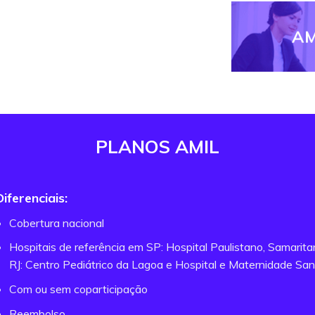
AM
PLANOS AMIL
Diferenciais:
Cobertura nacional
Hospitais de referência em SP: Hospital Paulistano, Samarit
RJ: Centro Pediátrico da Lagoa e Hospital e Maternidade San
Com ou sem coparticipação
Reembolso