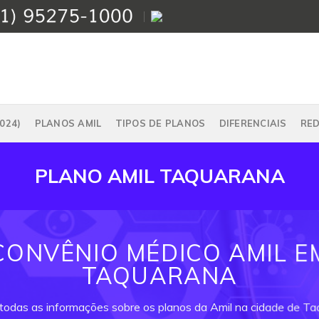
024)
PLANOS AMIL
TIPOS DE PLANOS
DIFERENCIAIS
RE
PLANO AMIL TAQUARANA
CONVÊNIO MÉDICO AMIL E
TAQUARANA
 todas as informações sobre os planos da Amil na cidade de Ta