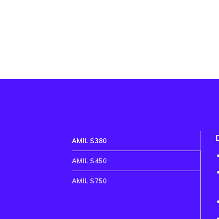
AMIL S380
AMIL S450
AMIL S750