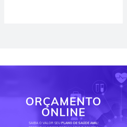
ORÇAMENTO
ONLINE
SAIBA O VALOR SEU
PLANO DE SAÚDE AMIL
!