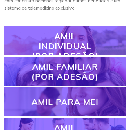
com cobertura nacional, regional, ótimos benefícios e um
sistema de telemedicina exclusivo.
AMIL
INDIVIDUAL
(POR ADESÃO)
AMIL FAMILIAR
(POR ADESÃO)
AMIL PARA MEI
AMIL