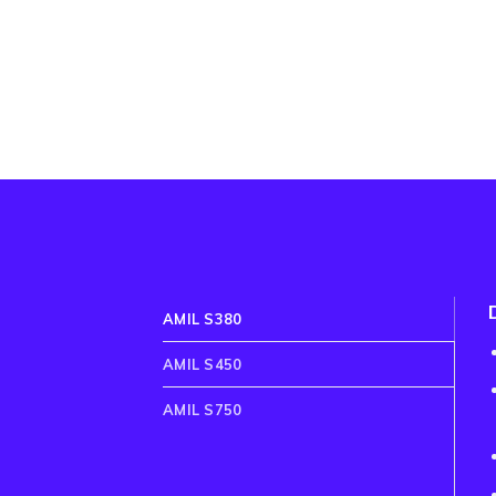
AMIL S380
AMIL S450
AMIL S750