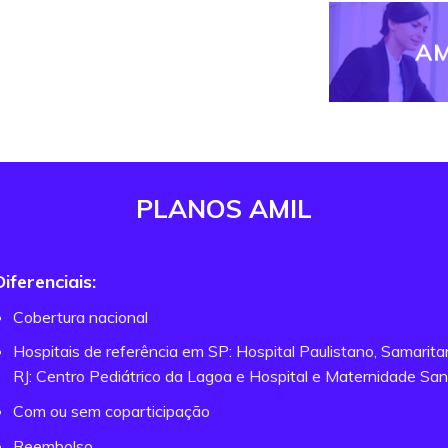
AM
PLANOS AMIL
Diferenciais:
Cobertura nacional
Hospitais de referência em SP: Hospital Paulistano, Samarit
RJ: Centro Pediátrico da Lagoa e Hospital e Maternidade San
Com ou sem coparticipação
Reembolso