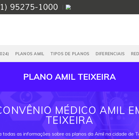
024)
PLANOS AMIL
TIPOS DE PLANOS
DIFERENCIAIS
RE
PLANO AMIL TEIXEIRA
CONVÊNIO MÉDICO AMIL E
TEIXEIRA
a todas as informações sobre os planos da Amil na cidade de Te