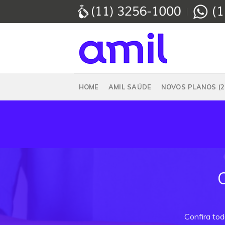
Skip
to
content
HOME
AMIL SAÚDE
NOVOS PLANOS (2
Confira to