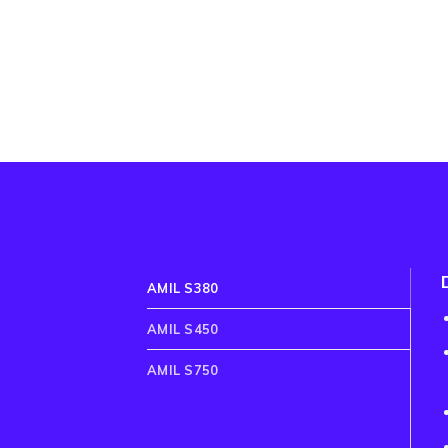
AMIL S380
AMIL S450
AMIL S750