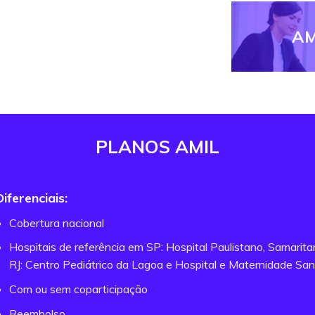
AM
PLANOS AMIL
Diferenciais:
Cobertura nacional
Hospitais de referência em SP: Hospital Paulistano, Samarit
RJ: Centro Pediátrico da Lagoa e Hospital e Maternidade San
Com ou sem coparticipação
Reembolso