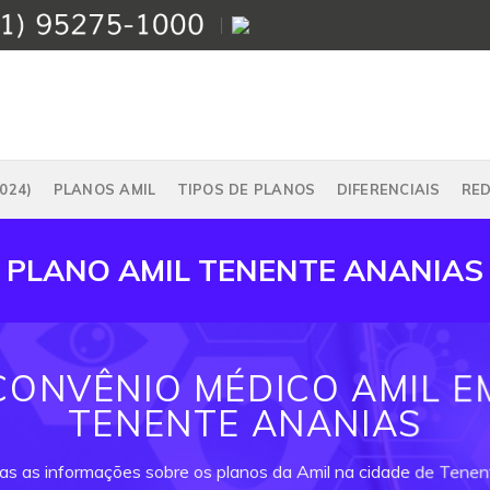
024)
PLANOS AMIL
TIPOS DE PLANOS
DIFERENCIAIS
RE
PLANO AMIL TENENTE ANANIAS
CONVÊNIO MÉDICO AMIL E
TENENTE ANANIAS
das as informações sobre os planos da Amil na cidade de Tenen