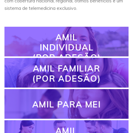
com cobertura nacional, regional, ótimos benefícios e um
sistema de telemedicina exclusivo.
AMIL
INDIVIDUAL
(POR ADESÃO)
AMIL FAMILIAR
(POR ADESÃO)
AMIL PARA MEI
AMIL