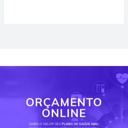
ORÇAMENTO
ONLINE
SAIBA O VALOR SEU
PLANO DE SAÚDE AMIL
!