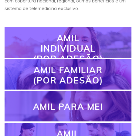
com cobertura nacional, regional, ótimos benefícios e um
sistema de telemedicina exclusivo.
AMIL
INDIVIDUAL
(POR ADESÃO)
AMIL FAMILIAR
(POR ADESÃO)
AMIL PARA MEI
AMIL