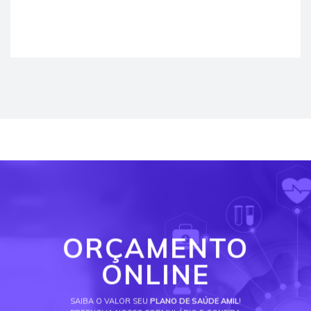
ORÇAMENTO
ONLINE
SAIBA O VALOR SEU
PLANO DE SAÚDE AMIL
!