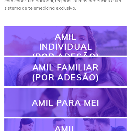
com cobertura nacional, regional, ótimos benefícios e um
sistema de telemedicina exclusivo.
AMIL
INDIVIDUAL
(POR ADESÃO)
AMIL FAMILIAR
(POR ADESÃO)
AMIL PARA MEI
AMIL