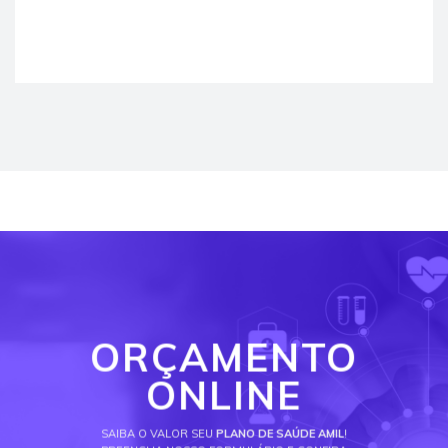
ORÇAMENTO
ONLINE
SAIBA O VALOR SEU
PLANO DE SAÚDE AMIL
!