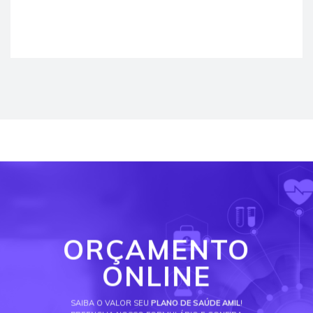
ORÇAMENTO
ONLINE
SAIBA O VALOR SEU
PLANO DE SAÚDE AMIL
!