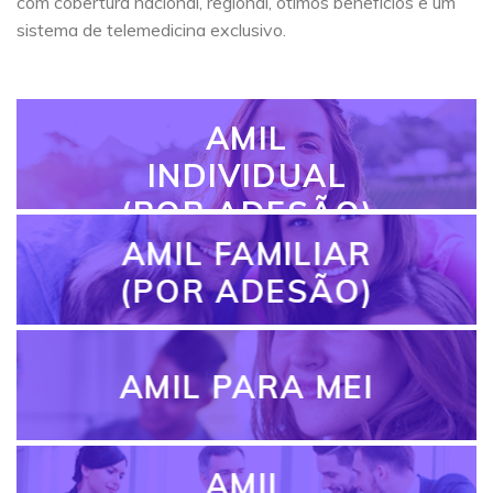
com cobertura nacional, regional, ótimos benefícios e um
sistema de telemedicina exclusivo.
AMIL
INDIVIDUAL
(POR ADESÃO)
AMIL FAMILIAR
(POR ADESÃO)
AMIL PARA MEI
AMIL