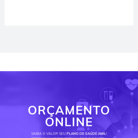
ORÇAMENTO
ONLINE
SAIBA O VALOR SEU
PLANO DE SAÚDE AMIL
!