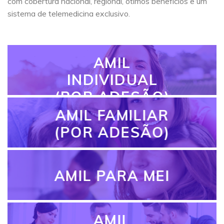
com cobertura nacional, regional, ótimos benefícios e um
sistema de telemedicina exclusivo.
AMIL
INDIVIDUAL
(POR ADESÃO)
AMIL FAMILIAR
(POR ADESÃO)
AMIL PARA MEI
AMIL