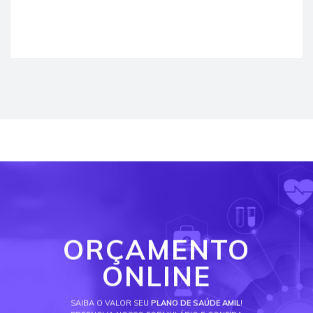
ORÇAMENTO
ONLINE
SAIBA O VALOR SEU
PLANO DE SAÚDE AMIL
!