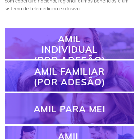
com cobertura nacional, regional, ótimos benefícios e um
sistema de telemedicina exclusivo.
AMIL
INDIVIDUAL
(POR ADESÃO)
AMIL FAMILIAR
(POR ADESÃO)
AMIL PARA MEI
AMIL