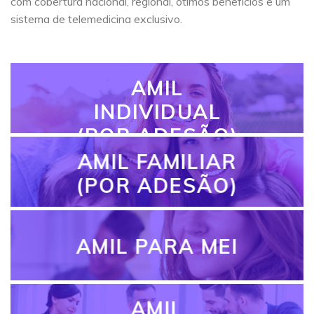
com cobertura nacional, regional, ótimos benefícios e um
sistema de telemedicina exclusivo.
AMIL
INDIVIDUAL
(POR ADESÃO)
AMIL FAMILIAR
(POR ADESÃO)
AMIL PARA MEI
AMIL