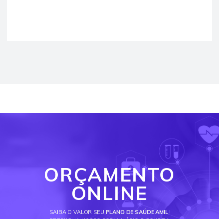
ORÇAMENTO
ONLINE
SAIBA O VALOR SEU
PLANO DE SAÚDE AMIL
!