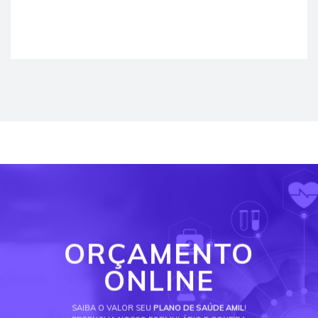
ORÇAMENTO
ONLINE
SAIBA O VALOR SEU
PLANO DE SAÚDE AMIL
!