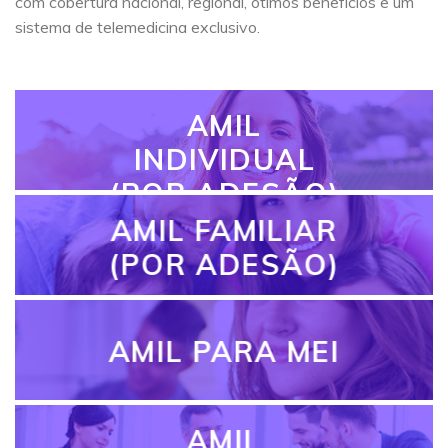
com cobertura nacional, regional, ótimos benefícios e um
sistema de telemedicina exclusivo.
AMIL
INDIVIDUAL
(POR ADESÃO)
AMIL FAMILIAR
(POR ADESÃO)
AMIL PARA MEI
AMIL