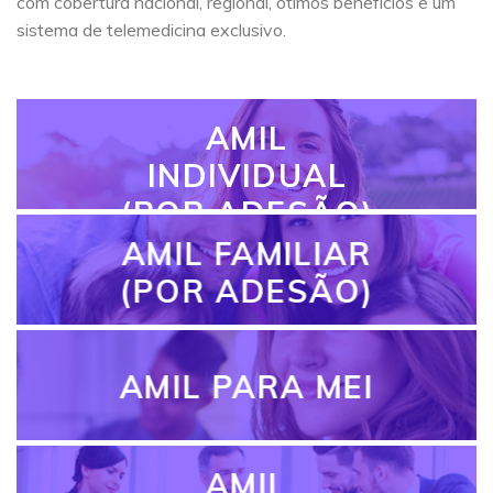
com cobertura nacional, regional, ótimos benefícios e um
sistema de telemedicina exclusivo.
AMIL
INDIVIDUAL
(POR ADESÃO)
AMIL FAMILIAR
(POR ADESÃO)
AMIL PARA MEI
AMIL