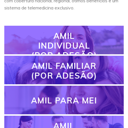
com cobertura nacional, regional, ótimos benefícios e um
sistema de telemedicina exclusivo.
AMIL
INDIVIDUAL
(POR ADESÃO)
AMIL FAMILIAR
(POR ADESÃO)
AMIL PARA MEI
AMIL