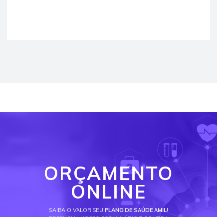
ORÇAMENTO
ONLINE
SAIBA O VALOR SEU
PLANO DE SAÚDE AMIL
!