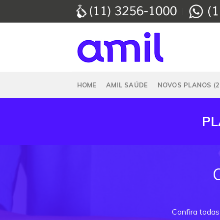
Skip
to
content
HOME
AMIL SAÚDE
NOVOS PLANOS (2
PL
Confira todas