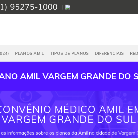
024)
PLANOS AMIL
TIPOS DE PLANOS
DIFERENCIAIS
RE
ANO AMIL VARGEM GRANDE DO 
CONVÊNIO MÉDICO AMIL E
VARGEM GRANDE DO SUL
 as informações sobre os planos da Amil na cidade de Vargem 