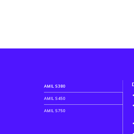
AMIL S380
AMIL S450
AMIL S750