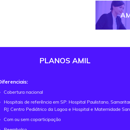
AM
PLANOS AMIL
Diferenciais:
Cobertura nacional
Hospitais de referência em SP: Hospital Paulistano, Samarit
RJ: Centro Pediátrico da Lagoa e Hospital e Maternidade San
Com ou sem coparticipação
Reembolso