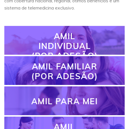
com cobertura nacional, regional, ótimos benefícios e um
sistema de telemedicina exclusivo.
AMIL
INDIVIDUAL
(POR ADESÃO)
AMIL FAMILIAR
(POR ADESÃO)
AMIL PARA MEI
AMIL