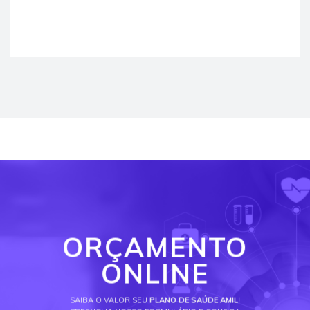
ORÇAMENTO
ONLINE
SAIBA O VALOR SEU
PLANO DE SAÚDE AMIL
!