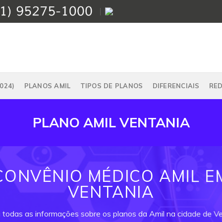
024)
PLANOS AMIL
TIPOS DE PLANOS
DIFERENCIAIS
RE
PLANO AMIL VENTANIA
CONVÊNIO MÉDICO AMIL E
VENTANIA
a todas as informações sobre os planos da Amil na cidade de Ve