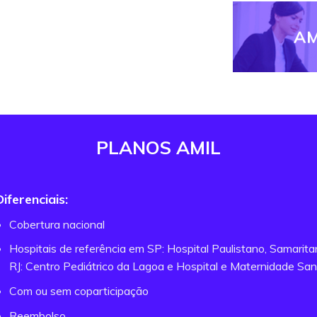
AM
PLANOS AMIL
Diferenciais:
Cobertura nacional
Hospitais de referência em SP: Hospital Paulistano, Samarit
RJ: Centro Pediátrico da Lagoa e Hospital e Maternidade San
Com ou sem coparticipação
Reembolso