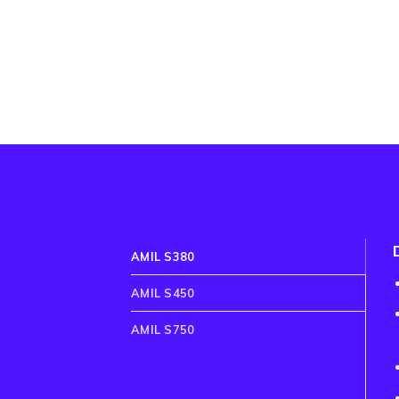
AMIL S380
AMIL S450
AMIL S750