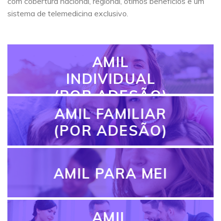
com cobertura nacional, regional, ótimos benefícios e um
sistema de telemedicina exclusivo.
AMIL
INDIVIDUAL
(POR ADESÃO)
AMIL FAMILIAR
(POR ADESÃO)
AMIL PARA MEI
AMIL