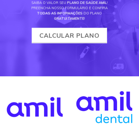
SAIBA O VALOR SEU
PLANO DE SAÚDE AMIL
!
PREENCHA NOSSO FORMULÁRIO E CONFIRA
TODAS AS INFORMAÇÕES
DO PLANO
GRATUITAMENTE
!
CALCULAR PLANO