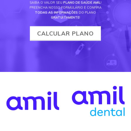
SAIBA O VALOR SEU
PLANO DE SAÚDE AMIL
!
PREENCHA NOSSO FORMULÁRIO E CONFIRA
TODAS AS INFORMAÇÕES
DO PLANO
GRATUITAMENTE
!
CALCULAR PLANO