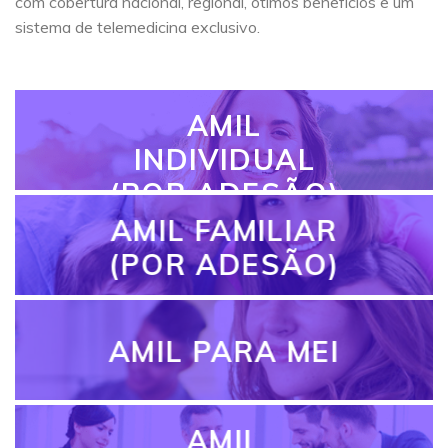
com cobertura nacional, regional, ótimos benefícios e um
sistema de telemedicina exclusivo.
AMIL
INDIVIDUAL
(POR ADESÃO)
AMIL FAMILIAR
(POR ADESÃO)
AMIL PARA MEI
AMIL