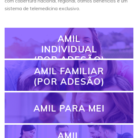
com cobertura nacional, regional, ótimos benefícios e um
sistema de telemedicina exclusivo.
AMIL
INDIVIDUAL
(POR ADESÃO)
AMIL FAMILIAR
(POR ADESÃO)
AMIL PARA MEI
AMIL