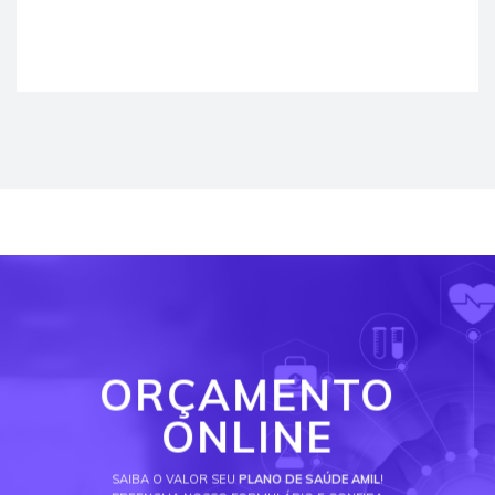
ORÇAMENTO
ONLINE
SAIBA O VALOR SEU
PLANO DE SAÚDE AMIL
!