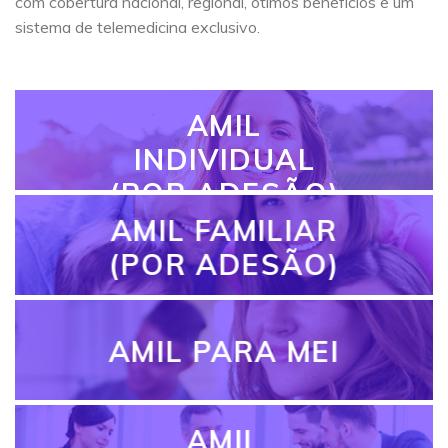
com cobertura nacional, regional, ótimos benefícios e um
sistema de telemedicina exclusivo.
AMIL
INDIVIDUAL
(POR ADESÃO)
AMIL FAMILIAR
(POR ADESÃO)
AMIL PARA MEI
AMIL