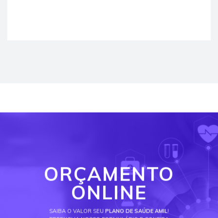
ORÇAMENTO
ONLINE
SAIBA O VALOR SEU
PLANO DE SAÚDE AMIL
!