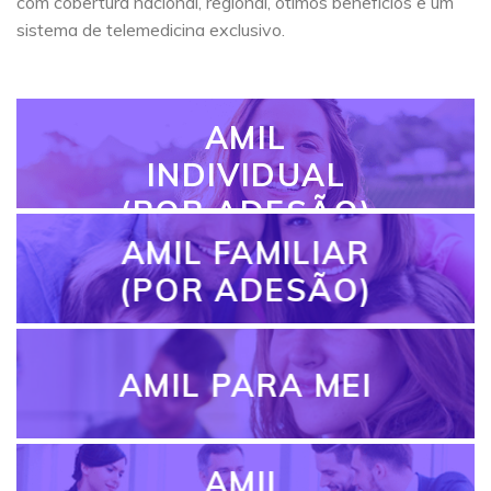
com cobertura nacional, regional, ótimos benefícios e um
sistema de telemedicina exclusivo.
AMIL
INDIVIDUAL
(POR ADESÃO)
AMIL FAMILIAR
(POR ADESÃO)
AMIL PARA MEI
AMIL