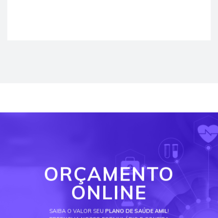
ORÇAMENTO
ONLINE
SAIBA O VALOR SEU
PLANO DE SAÚDE AMIL
!