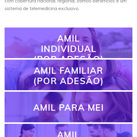
com cobertura nacional, regional, ótimos benefícios e um
sistema de telemedicina exclusivo.
AMIL
INDIVIDUAL
(POR ADESÃO)
AMIL FAMILIAR
(POR ADESÃO)
AMIL PARA MEI
AMIL