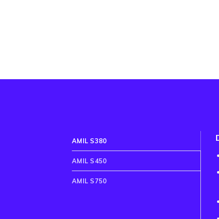
AMIL S380
AMIL S450
AMIL S750