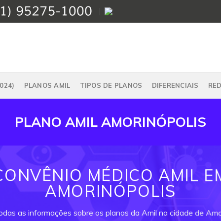
024)
PLANOS AMIL
TIPOS DE PLANOS
DIFERENCIAIS
RE
PLANO AMIL AMORINÓPOLIS
CONVÊNIO MÉDICO AMIL E
AMORINÓPOLIS
todas as informações sobre os planos da Amil na cidade de Amor