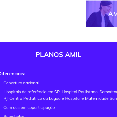
AM
PLANOS AMIL
Diferenciais:
Cobertura nacional
Hospitais de referência em SP: Hospital Paulistano, Samarit
RJ: Centro Pediátrico da Lagoa e Hospital e Maternidade San
Com ou sem coparticipação
Reembolso