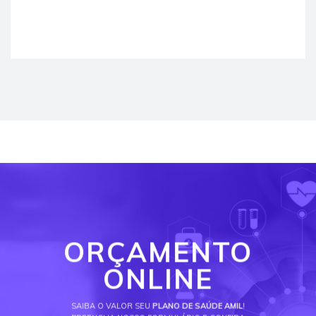
ORÇAMENTO
ONLINE
SAIBA O VALOR SEU
PLANO DE SAÚDE AMIL
!