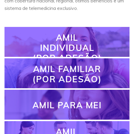
com cobertura nacional, regional, ótimos benefícios e um
sistema de telemedicina exclusivo.
AMIL
INDIVIDUAL
(POR ADESÃO)
AMIL FAMILIAR
(POR ADESÃO)
AMIL PARA MEI
AMIL