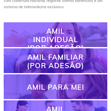
com cobertura nacional, regional, ótimos benefícios e um
sistema de telemedicina exclusivo.
AMIL
INDIVIDUAL
(POR ADESÃO)
AMIL FAMILIAR
(POR ADESÃO)
AMIL PARA MEI
AMIL