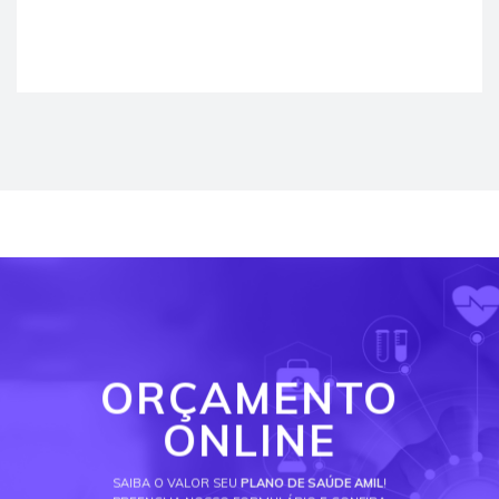
ORÇAMENTO
ONLINE
SAIBA O VALOR SEU
PLANO DE SAÚDE AMIL
!