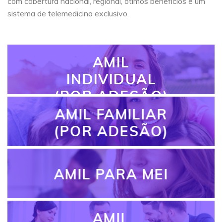
com cobertura nacional, regional, ótimos benefícios e um
sistema de telemedicina exclusivo.
AMIL
INDIVIDUAL
(POR ADESÃO)
AMIL FAMILIAR
(POR ADESÃO)
AMIL PARA MEI
AMIL