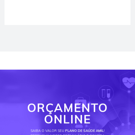
ORÇAMENTO
ONLINE
SAIBA O VALOR SEU
PLANO DE SAÚDE AMIL
!