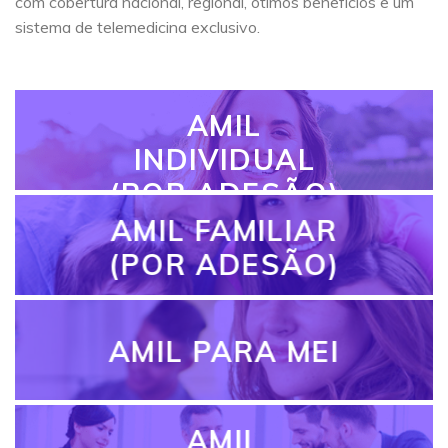
com cobertura nacional, regional, ótimos benefícios e um
sistema de telemedicina exclusivo.
AMIL
INDIVIDUAL
(POR ADESÃO)
AMIL FAMILIAR
(POR ADESÃO)
AMIL PARA MEI
AMIL