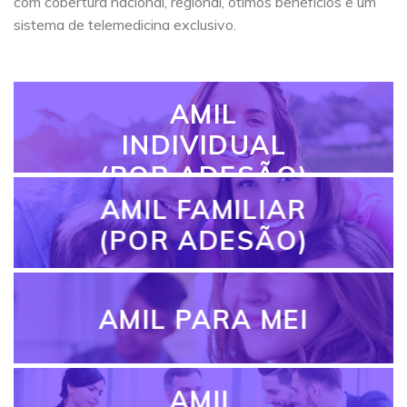
com cobertura nacional, regional, ótimos benefícios e um
sistema de telemedicina exclusivo.
AMIL
INDIVIDUAL
(POR ADESÃO)
AMIL FAMILIAR
(POR ADESÃO)
AMIL PARA MEI
AMIL