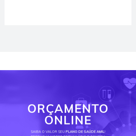
ORÇAMENTO
ONLINE
SAIBA O VALOR SEU
PLANO DE SAÚDE AMIL
!