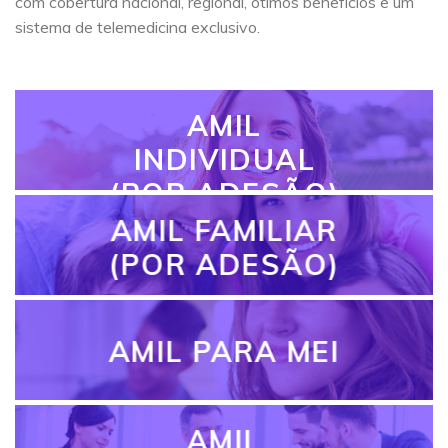
com cobertura nacional, regional, ótimos benefícios e um
sistema de telemedicina exclusivo.
AMIL
INDIVIDUAL
(POR ADESÃO)
AMIL FAMILIAR
(POR ADESÃO)
AMIL PARA MEI
AMIL