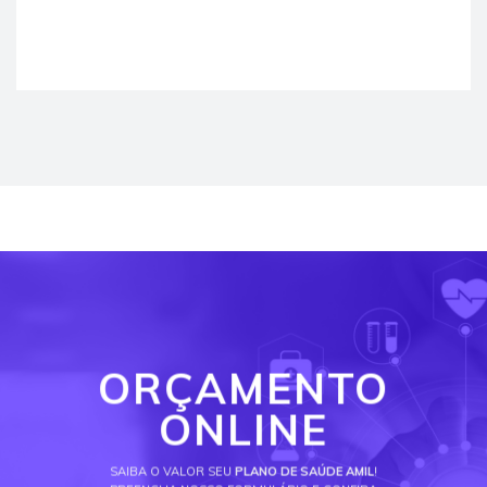
ORÇAMENTO
ONLINE
SAIBA O VALOR SEU
PLANO DE SAÚDE AMIL
!