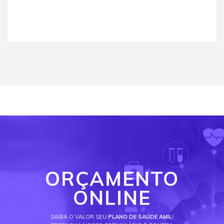
ORÇAMENTO
ONLINE
SAIBA O VALOR SEU
PLANO DE SAÚDE AMIL
!