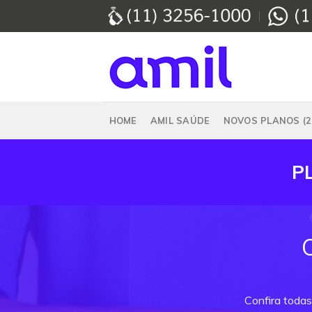
Skip
to
content
HOME
AMIL SAÚDE
NOVOS PLANOS (2
P
Confira todas