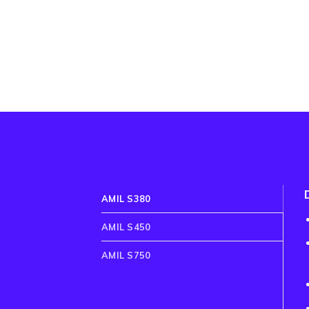
AMIL S380
AMIL S450
AMIL S750