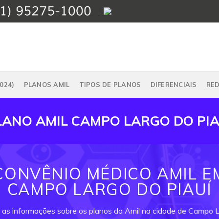
024)
PLANOS AMIL
TIPOS DE PLANOS
DIFERENCIAIS
RE
LANO AMIL CAMPO LARGO DO PIA
CONVÊNIO MÉDICO AMIL E
CAMPO LARGO DO PIAUÍ
 as informações sobre os planos da Amil na cidade de Campo L