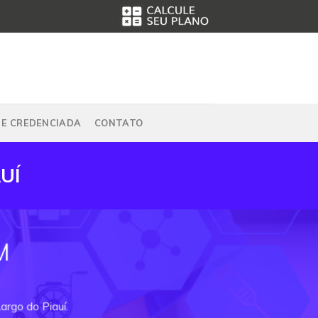
DE CREDENCIADA
CONTATO
UÍ
M
argo do Piauí.