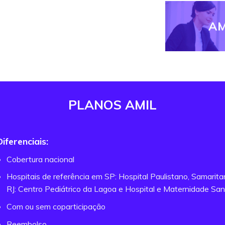
AM
PLANOS AMIL
Diferenciais:
Cobertura nacional
Hospitais de referência em SP: Hospital Paulistano, Samarit
RJ: Centro Pediátrico da Lagoa e Hospital e Maternidade San
Com ou sem coparticipação
Reembolso